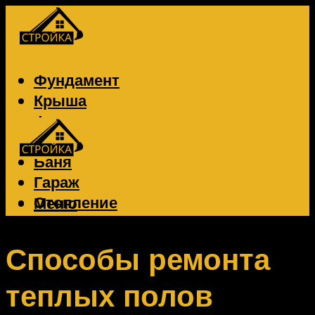
Фундамент
Крыша
Фасад
Забор
Баня
Гараж
Отопление
Меню
Вентиляция
Электрика
Способы ремонта
теплых полов
Меню