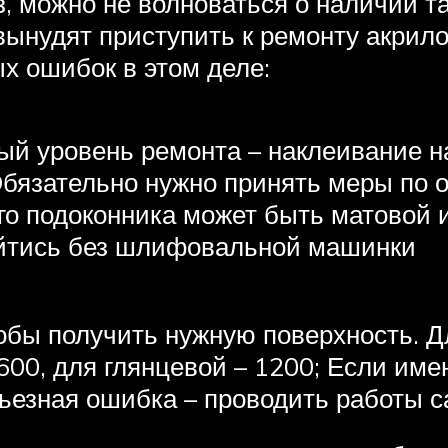
з, можно не волноваться о наличии та
ынудят приступить к ремонту акрилов
х ошибок в этом деле:
й уровень ремонта – наклеивание на
 Обязательно нужно принять меры п
го подоконника может быть матовой и
ойтись без шлифовальной машинки
тобы получить нужную поверхность. 
 600, для глянцевой – 1200; Если им
рьезная ошибка – проводить работы 