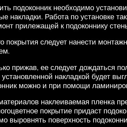
вить подоконник необходимо установ
е накладки. Работа по установке та
монт прилежащей к подоконнику стены
го покрытия следует нанести монтаж
ем.
ько прижав, ее следует дождаться по
установленной накладкой будет выгл
онник можно и при помощи ламиниро
материалов наклеиваемая пленка пр
огоцветное покрытие придаст подоко
о выровнять поверхность подоконник