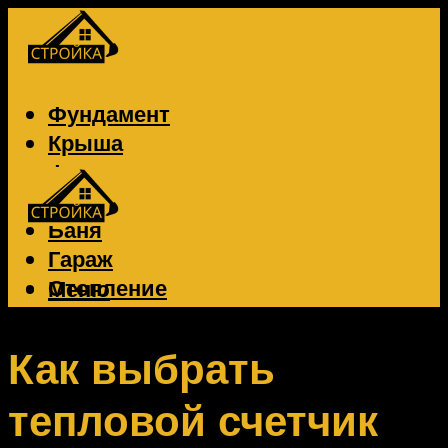
Фундамент
Крыша
Фасад
Забор
Баня
Гараж
Отопление
Меню
Вентиляция
Электрика
Как выбрать
тепловой счетчик
Меню