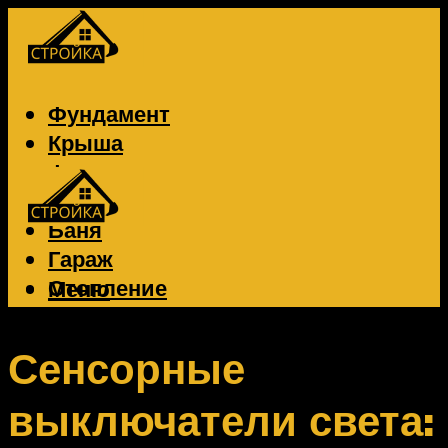
Фундамент
Крыша
Фасад
Забор
Баня
Гараж
Отопление
Меню
Вентиляция
Электрика
Сенсорные
выключатели света:
Меню