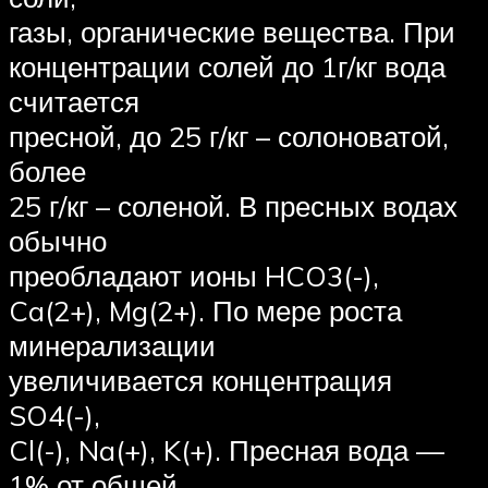
газы, органические вещества. При
концентрации солей до 1г/кг вода
считается
пресной, до 25 г/кг – солоноватой,
более
25 г/кг – соленой. В пресных водах
обычно
преобладают ионы HCO3(-),
Ca(2+), Mg(2+). По мере роста
минерализации
увеличивается концентрация
SO4(-),
Cl(-), Na(+), K(+). Пресная вода —
1% от общей