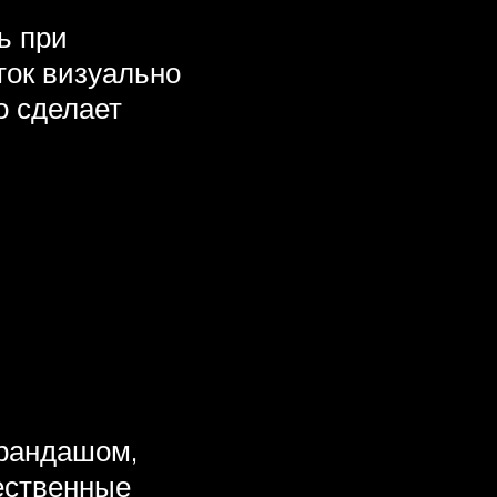
ь при
ток визуально
о сделает
арандашом,
тественные