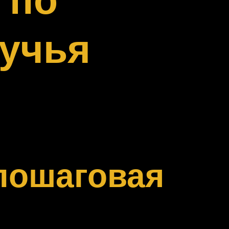
ручья
 пошаговая