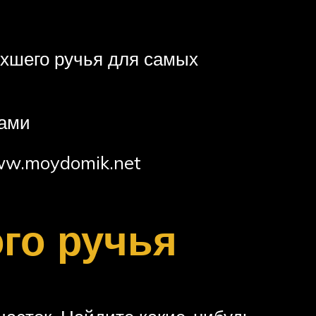
охшего ручья для самых
ками
ww.moydomik.net
го ручья