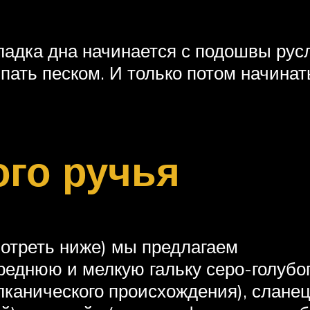
ладка дна начинается с подошвы русл
ыпать песком. И только потом начина
ого ручья
отреть ниже) мы предлагаем
еднюю и мелкую гальку серо-голубог
улканического происхождения), слан