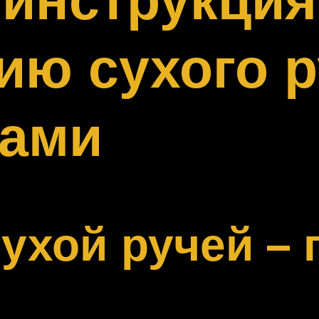
ию сухого 
ками
сухой ручей –