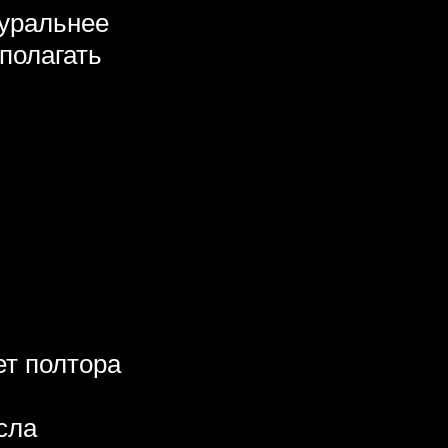
туральнее
сполагать
ет полтора
сла