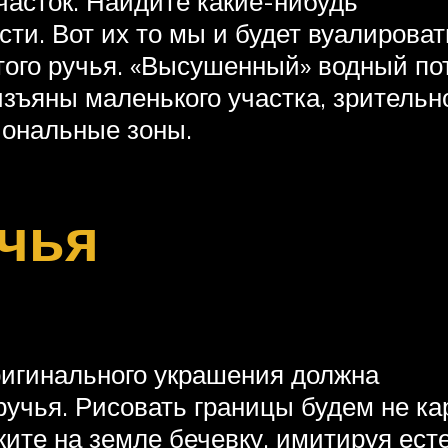
асток. Найдите какие-нибудь
ти. Вот их то мы и будет вуалироват
ого ручья. «Высушенный» водный по
изъяны маленького участка, зрительн
иональные зоны.
учья
игинального украшения должна
 ручья. Рисовать границы будем не к
жите на земле бечевку, имитируя ес