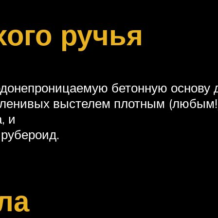
хого ручья
одонепроницаемую бетонную основу д
я ленивых выстелем плотным (любым
, и
 рубероид.
ла