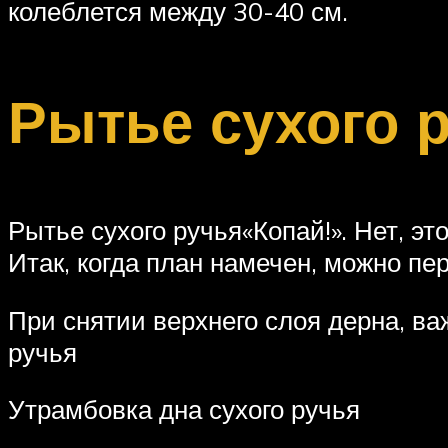
колеблется между 30-40 см.
Рытье сухого 
Рытье сухого ручья«Копай!». Нет, э
Итак, когда план намечен, можно пе
При снятии верхнего слоя дерна, ва
ручья
Утрамбовка дна сухого ручья