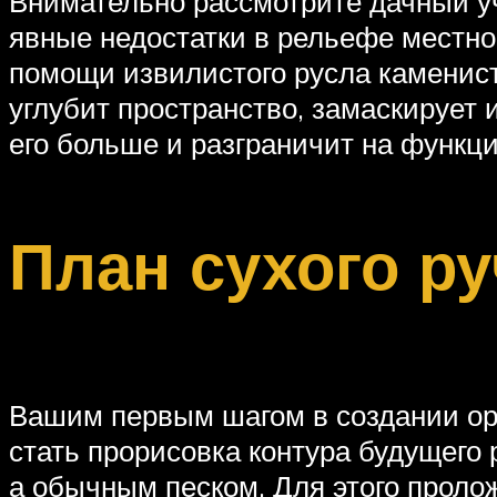
Внимательно рассмотрите дачный уч
явные недостатки в рельефе местнос
помощи извилистого русла каменист
углубит пространство, замаскирует 
его больше и разграничит на функц
План сухого р
Вашим первым шагом в создании ор
стать прорисовка контура будущего
а обычным песком. Для этого проло