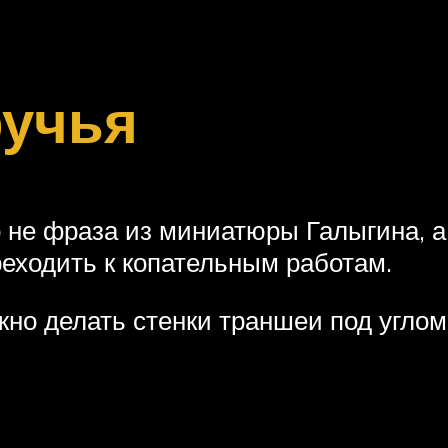
ручья
то не фраза из миниатюры Галыгина, 
реходить к копательным работам.
жно делать стенки траншеи под углом