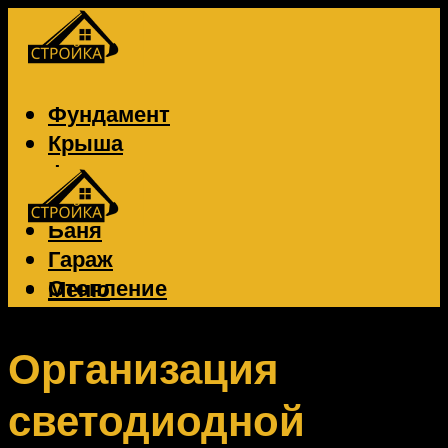
Фундамент
Крыша
Фасад
Забор
Баня
Гараж
Отопление
Меню
Вентиляция
Электрика
Организация
светодиодной
Меню