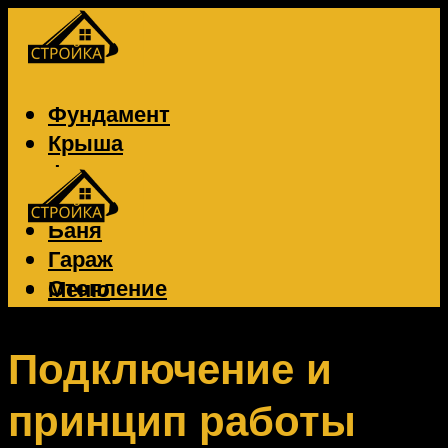
Фундамент
Крыша
Фасад
Забор
Баня
Гараж
Отопление
Меню
Вентиляция
Электрика
Подключение и
принцип работы
Меню