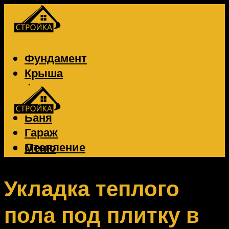
Фундамент
Крыша
Фасад
Забор
Баня
Гараж
Отопление
Меню
Вентиляция
Электрика
Укладка теплого
пола под плитку в
Меню