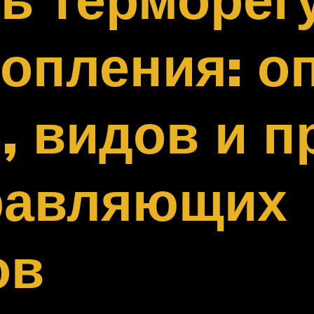
опления: о
, видов и 
равляющих
ов