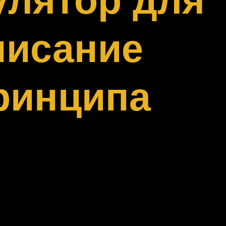
писание
принципа