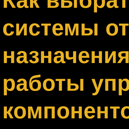
Меню
системы от
назначения
работы уп
компонент