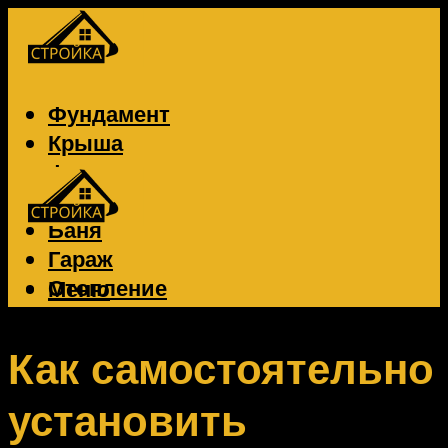
Фундамент
Крыша
Фасад
Забор
Баня
Гараж
Отопление
Меню
Вентиляция
Электрика
Как самостоятельно
установить
Меню