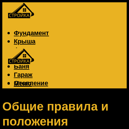
Фундамент
Крыша
Фасад
Забор
Баня
Гараж
Отопление
Меню
Вентиляция
Электрика
Общие правила и
положения
Меню