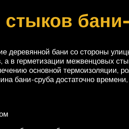
 стыков бани
ие деревянной бани со стороны улицы
, а в герметизации межвенцовых сты
спечению основной термоизоляции, ро
яина бани-сруба достаточно времени,
том