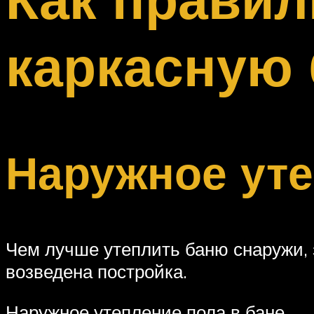
Меню
каркасную
Наружное уте
Чем лучше утеплить баню снаружи, з
возведена постройка.
Наружное утепление пола в бане