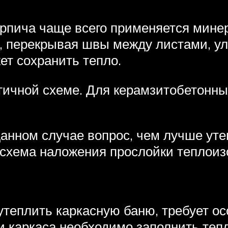
ирпича чаще всего применяется минер
я, перекрывая швы между листами, у
ет сохранить тепло.
огичной схеме. Для керамзитобетонны
данном случае вопрос, чем лучше уте
схема наложения прослойки теплоиз
утеплить каркасную баню, требует о
 каркаса необходимо заполнить тепл