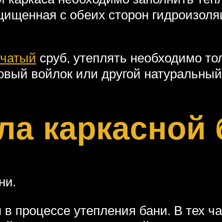
щищенная с обеих сторон гидроизоля
нчатый
сруб, утеплять необходимо то
овый войлок или другой натуральный
ла каркасной 
ни.
в процессе утепления бани. В тех час