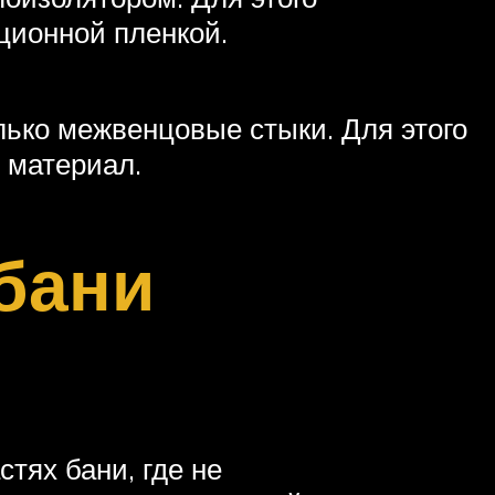
ционной пленкой.
лько межвенцовые стыки. Для этого
 материал.
бани
тях бани, где не