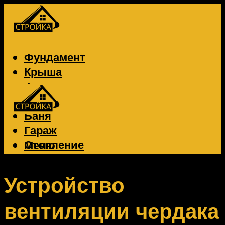
Фундамент
Крыша
Фасад
Забор
Баня
Гараж
Отопление
Меню
Вентиляция
Электрика
Устройство
вентиляции чердака
Меню