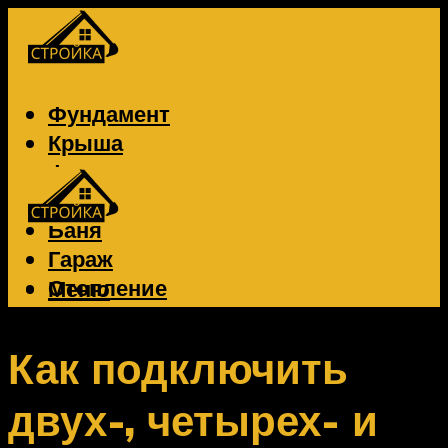
Фундамент
Крыша
Фасад
Забор
Баня
Гараж
Отопление
Меню
Вентиляция
Электрика
Как подключить
двух-, четырех- и
Меню