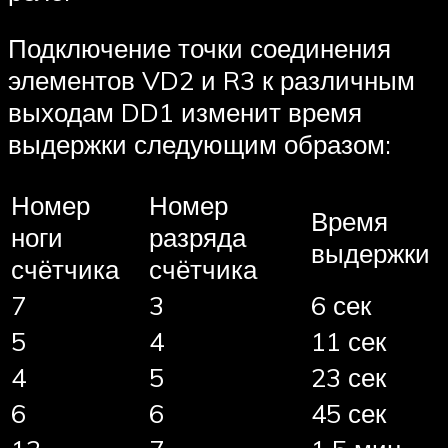
Подключение точки соединения
элементов VD2 и R3 к различным
выходам DD1 изменит время
выдержки следующим образом:
Номер
Номер
Время
ноги
разряда
выдержки
счётчика
счётчика
7
3
6 сек
5
4
11 сек
4
5
23 сек
6
6
45 сек