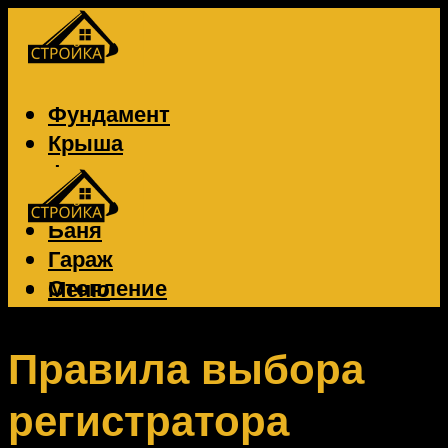
Фундамент
Крыша
Фасад
Забор
Баня
Гараж
Отопление
Меню
Вентиляция
Электрика
Правила выбора
регистратора
Меню