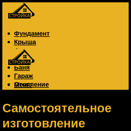
Фундамент
Крыша
Фасад
Забор
Баня
Гараж
Отопление
Меню
Вентиляция
Электрика
Самостоятельное
изготовление
Меню