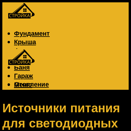
Фундамент
Крыша
Фасад
Забор
Баня
Гараж
Отопление
Меню
Вентиляция
Электрика
Источники питания
для светодиодных
Меню