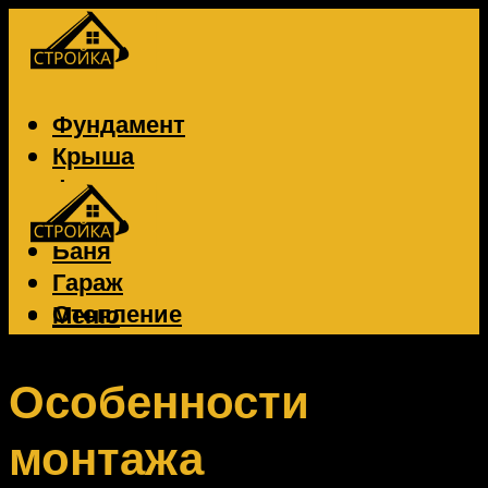
Фундамент
Крыша
Фасад
Забор
Баня
Гараж
Отопление
Меню
Вентиляция
Электрика
Особенности
монтажа
Меню