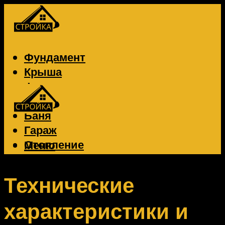
Фундамент
Крыша
Фасад
Забор
Баня
Гараж
Отопление
Меню
Вентиляция
Электрика
Технические
характеристики и
Меню