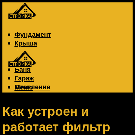
Фундамент
Крыша
Фасад
Забор
Баня
Гараж
Отопление
Меню
Вентиляция
Электрика
Как устроен и
работает фильтр
Меню