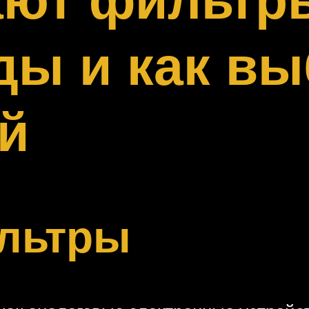
ды и как в
й
льтры