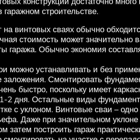
товых конструкций достаточно много
в гаражном строительстве.
т на винтовых сваях обычно обходит
ечная стоимость может значительно в
иты гаража. Обычно экономия составл
вои можно устанавливать и без приме
 заложения. Смонтировать фундамен
чень быстро, поскольку имеет каркас
 1-2 дня. Остальные виды фундамент
тке с уклоном. Винтовые сваи – одно
ефа. Даже при значительном уклоне 
ром затем построить гараж практиче
смонтировать на участке с перепадо