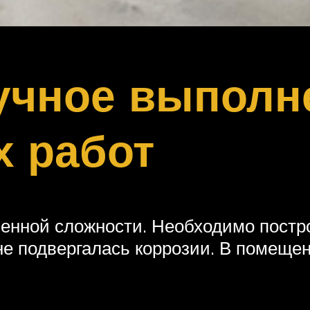
учное выполн
х работ
нной сложности. Необходимо построи
не подвергалась коррозии. В помеще