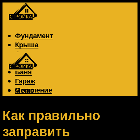
Фундамент
Крыша
Фасад
Забор
Баня
Гараж
Отопление
Меню
Вентиляция
Электрика
Как правильно
заправить
Меню