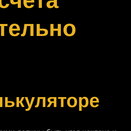
тельно
лькуляторе