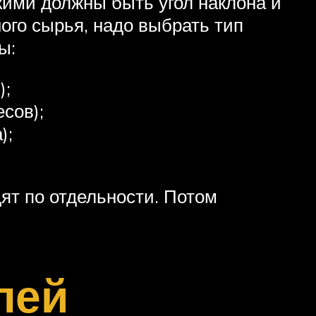
акими должны быть угол наклона и
ого сырья, надо выбрать тип
ы:
);
сов);
);
ят по отдельности. Потом
лей