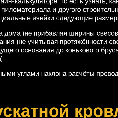
айн-калькуляторе, то есть узнать, к
 пиломатериала и другого строительн
ециальные ячейки следующие размер
а дома (не прибавляя ширины свесов
ания (не учитывая протяжённости све
дущего основания до конькового бруса
).
зными углами наклона расчёты провод
ускатной кров