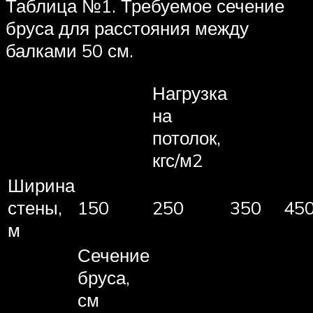
Таблица №1. Требуемое сечение
бруса для расстояния между
балками 50 см.
Нагрузка
на
потолок,
кгс/м2
Ширина
стены,
150
250
350
45
м
Сечение
бруса,
см