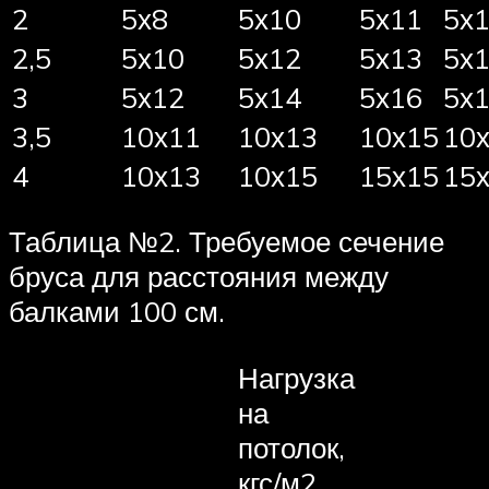
2
5х8
5х10
5х11
5х
2,5
5х10
5х12
5х13
5х
3
5х12
5х14
5х16
5х
3,5
10х11
10х13
10х15
10
4
10х13
10х15
15х15
15
Таблица №2. Требуемое сечение
бруса для расстояния между
балками 100 см.
Нагрузка
на
потолок,
кгс/м2