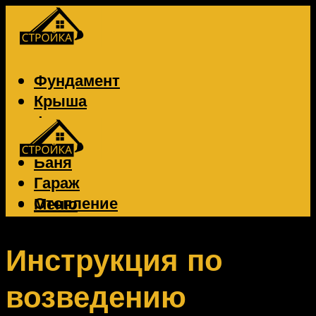
Фундамент
Крыша
Фасад
Забор
Баня
Гараж
Отопление
Меню
Вентиляция
Электрика
Инструкция по
возведению
Меню