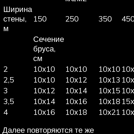
Ширина
стены,
150
250
350
45
м
Сечение
бруса,
см
2
10х10
10х10
10х10
10
2,5
10х10
10х12
10х13
10
3
10х12
10х14
10х15
10
3,5
10х14
10х16
10х18
15
4
10х16
10х18
10х21
10
Далее повторяются те же