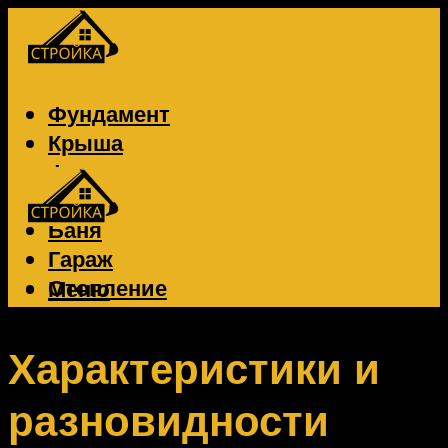
Фундамент
Крыша
Фасад
Забор
Баня
Гараж
Отопление
Меню
Вентиляция
Электрика
Характеристики и
разновидности
Меню