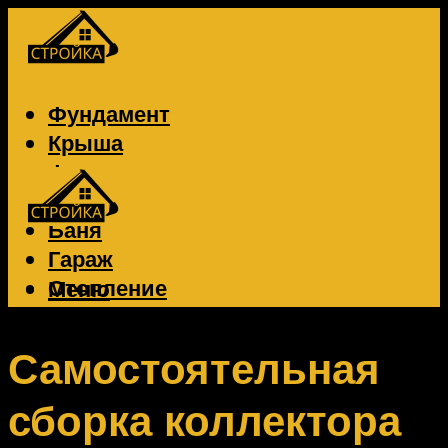
Фундамент
Крыша
Фасад
Забор
Баня
Гараж
Отопление
Меню
Вентиляция
Электрика
Самостоятельная
сборка коллектора
Меню