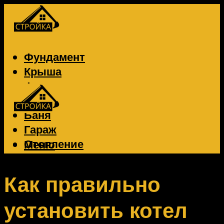
Фундамент
Крыша
Фасад
Забор
Баня
Гараж
Отопление
Меню
Вентиляция
Электрика
Как правильно
установить котел
Меню