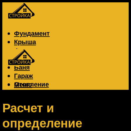
Фундамент
Крыша
Фасад
Забор
Баня
Гараж
Отопление
Меню
Вентиляция
Электрика
Расчет и
определение
Меню