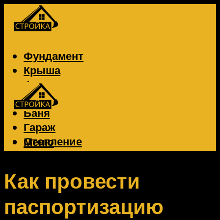
Фундамент
Крыша
Фасад
Забор
Баня
Гараж
Отопление
Меню
Вентиляция
Электрика
Как провести
паспортизацию
Меню