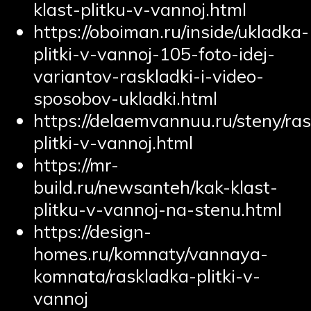
klast-plitku-v-vannoj.html
https://oboiman.ru/inside/ukladka-
plitki-v-vannoj-105-foto-idej-
variantov-raskladki-i-video-
sposobov-ukladki.html
https://delaemvannuu.ru/steny/ra
plitki-v-vannoj.html
https://mr-
build.ru/newsanteh/kak-klast-
plitku-v-vannoj-na-stenu.html
https://design-
homes.ru/komnaty/vannaya-
komnata/raskladka-plitki-v-
vannoj