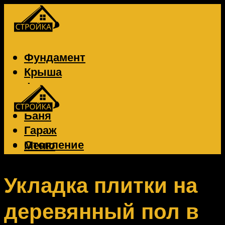
Фундамент
Крыша
Фасад
Забор
Баня
Гараж
Отопление
Меню
Вентиляция
Электрика
Укладка плитки на
деревянный пол в
Меню