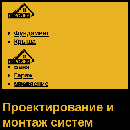
Фундамент
Крыша
Фасад
Забор
Баня
Гараж
Отопление
Меню
Вентиляция
Электрика
Проектирование и
монтаж систем
Меню