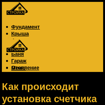
Фундамент
Крыша
Фасад
Забор
Баня
Гараж
Отопление
Меню
Вентиляция
Электрика
Как происходит
установка счетчика
Меню