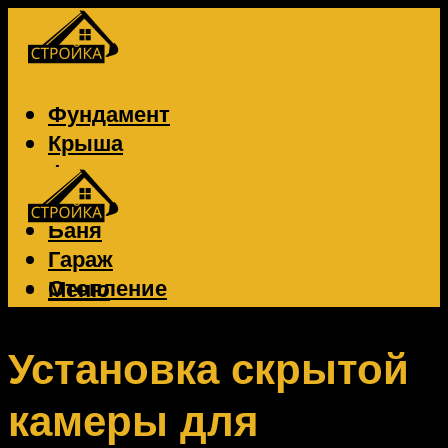
Фундамент
Крыша
Фасад
Забор
Баня
Гараж
Отопление
Меню
Вентиляция
Электрика
Установка скрытой
камеры для
Меню