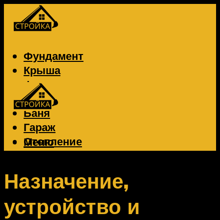
Фундамент
Крыша
Фасад
Забор
Баня
Гараж
Отопление
Меню
Вентиляция
Электрика
Назначение,
устройство и
Меню