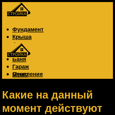
Фундамент
Крыша
Фасад
Забор
Баня
Гараж
Отопление
Меню
Вентиляция
Электрика
Какие на данный
момент действуют
Меню