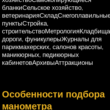
бланкиСельское хозяйство,
ветеринарияСкладСнегоплавильны
пунктыСтройка,
строительствоМетрологияКладбищ
дороги, фуникулерыЖурналы для
парикмахерских, салонов красоты,
маникюрных, педикюрных
кабинетовАрхивыАттракционы
Особенности подбора
манометра