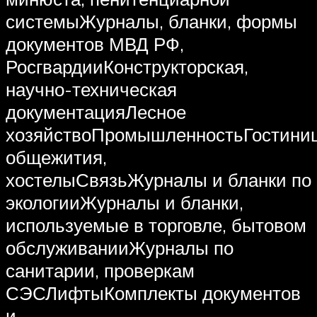
системыЖурналы, бланки, формы
документов МВД РФ,
РосгвардииКонструкторская,
научно-техническая
документацияЛесное
хозяйствоПромышленностьГостини
общежития,
хостелыСвязьЖурналы и бланки по
экологииЖурналы и бланки,
используемые в торговле, бытовом
обслуживанииЖурналы по
санитарии, проверкам
СЭСЛифтыКомплекты документов
и