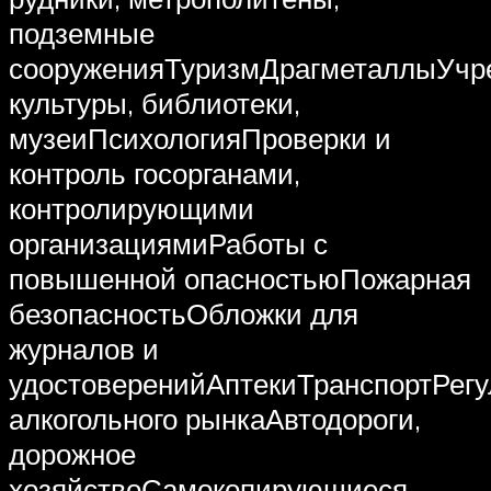
подземные
сооруженияТуризмДрагметаллыУчр
культуры, библиотеки,
музеиПсихологияПроверки и
контроль госорганами,
контролирующими
организациямиРаботы с
повышенной опасностьюПожарная
безопасностьОбложки для
журналов и
удостоверенийАптекиТранспортРег
алкогольного рынкаАвтодороги,
дорожное
хозяйствоСамокопирующиеся