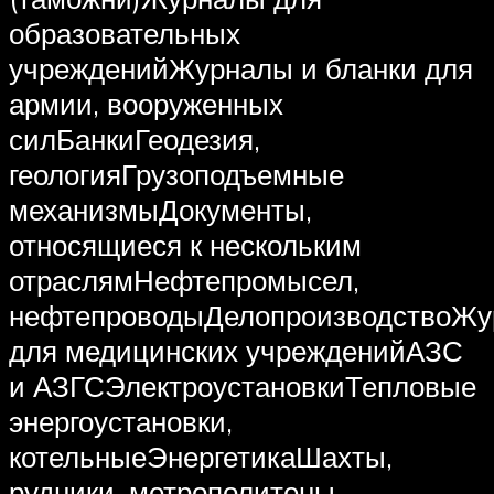
образовательных
учрежденийЖурналы и бланки для
армии, вооруженных
силБанкиГеодезия,
геологияГрузоподъемные
механизмыДокументы,
относящиеся к нескольким
отраслямНефтепромысел,
нефтепроводыДелопроизводствоЖ
для медицинских учрежденийАЗС
и АЗГСЭлектроустановкиТепловые
энергоустановки,
котельныеЭнергетикаШахты,
рудники, метрополитены,