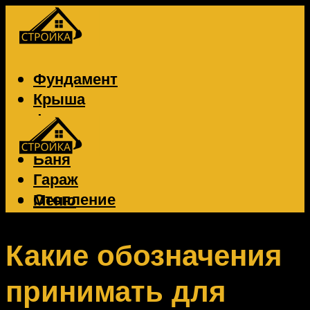
Фундамент
Крыша
Фасад
Забор
Баня
Гараж
Отопление
Меню
Вентиляция
Электрика
Какие обозначения
принимать для
Меню