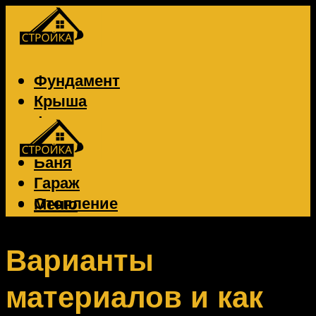
Фундамент
Крыша
Фасад
Забор
Баня
Гараж
Отопление
Меню
Вентиляция
Электрика
Варианты
материалов и как
Меню