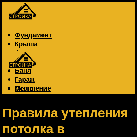
Фундамент
Крыша
Фасад
Забор
Баня
Гараж
Отопление
Меню
Вентиляция
Электрика
Правила утепления
потолка в
Меню