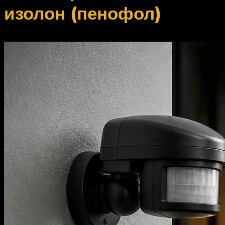
изолон (пенофол)