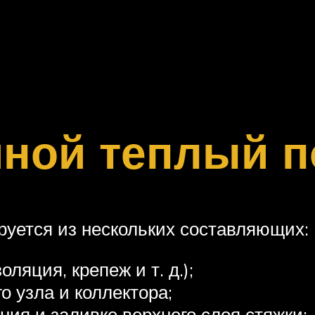
яной теплый п
уется из нескольких составляющих:
ляция, крепеж и т. д.);
 узла и коллектора;
ия и заливке верхнего слоя стяжки;