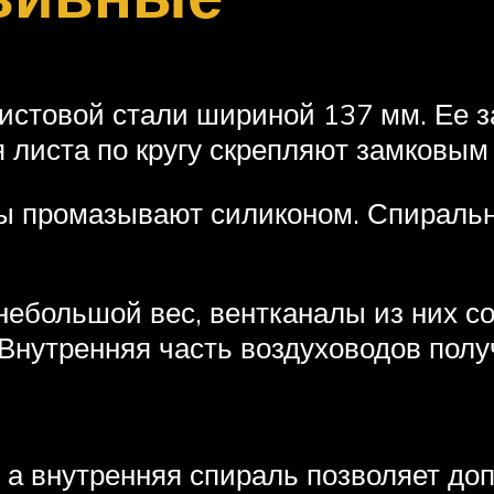
листовой стали шириной 137 мм. Ее з
я листа по кругу скрепляют замковым
ы промазывают силиконом. Спираль
ебольшой вес, вентканалы из них со
Внутренняя часть воздуховодов получ
 внутренняя спираль позволяет допо