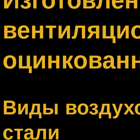
Меню
вентиляцио
оцинкованн
Виды воздух
стали