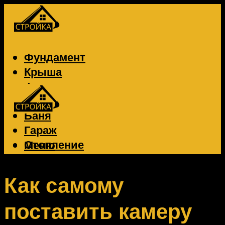
Фундамент
Крыша
Фасад
Забор
Баня
Гараж
Отопление
Меню
Вентиляция
Электрика
Как самому
поставить камеру
Меню