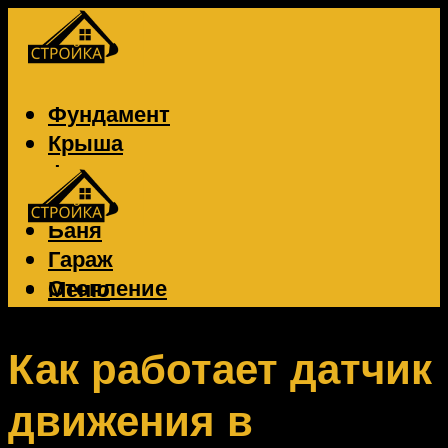
Фундамент
Крыша
Фасад
Забор
Баня
Гараж
Отопление
Меню
Вентиляция
Электрика
Как работает датчик
движения в
Меню