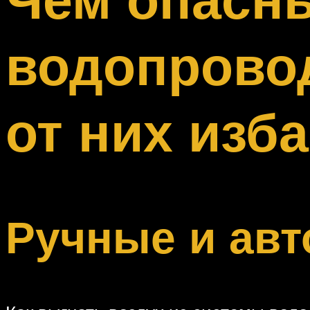
Меню
водопровод
от них изб
Ручные и авт