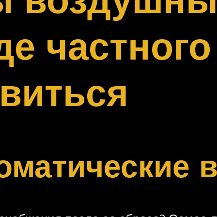
е частного 
авиться
оматические 