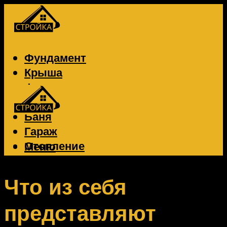
Фундамент
Крыша
Фасад
Забор
Баня
Гараж
Отопление
Меню
Вентиляция
Электрика
Что из себя
представляют
Меню