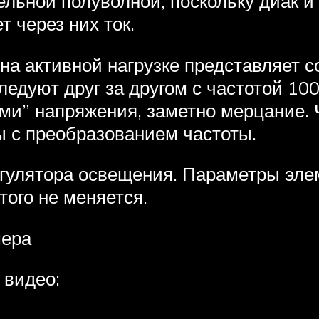
ельной полуволной, поскольку диак и
т через них ток.
 на активной нагрузке представляет 
едуют друг за другом с частотой 100 
ами” напряжения, заметно мерцание. 
ы с преобразованием частоты.
егулятора освещения. Параметры эле
того не меняется.
мера
 видео: