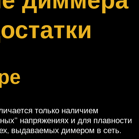
остатки
ре
тличается только наличием
дных” напряжениях и для плавности
ех, выдаваемых димером в сеть.