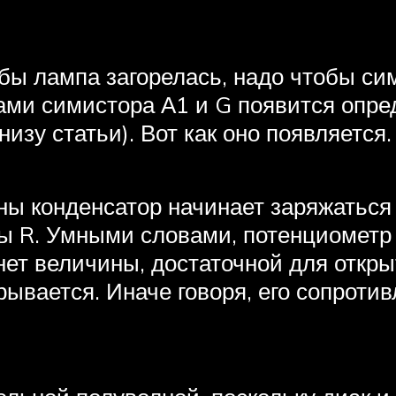
ы лампа загорелась, надо чтобы сим
дами симистора А1 и G появится опре
изу статьи). Вот как оно появляется.
ы конденсатор начинает заряжаться 
ны R. Умными словами, потенциометр 
нет величины, достаточной для откры
рывается. Иначе говоря, его сопроти