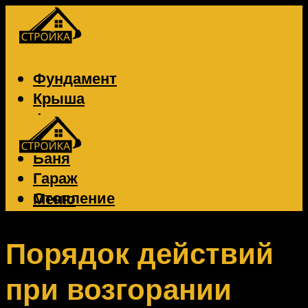
Фундамент
Крыша
Фасад
Забор
Баня
Гараж
Отопление
Меню
Вентиляция
Электрика
Порядок действий
при возгорании
Меню