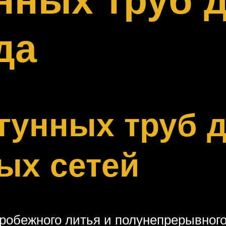
да
гунных труб 
ых сетей
робежного литья и полунепрерывного