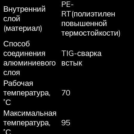
PE-
Внутренний
RT(полиэтилен
слой
повышенной
(материал)
термостойкости)
Способ
соединения
TIG-сварка
алюминиевого
встык
слоя
Рабочая
температура,
70
˚С
Максимальная
температура,
95
˚С