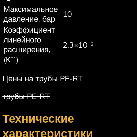
Максимальное
10
давление, бар
Коэффициент
линейного
2,3×10⁻⁵
расширения,
(К⁻¹)
Цены на трубы PE-RT
трубы PE-RT
Технические
характеристики