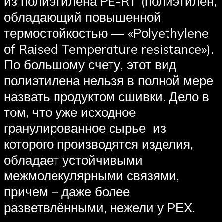
из полиэтилена PE-RT (полиэтилен,
обладающий повышенной
термостойкостью — «Pоlyethylene
оf Rаised Tempеrature resistаnce»).
По большому счету, этот вид
полиэтилена нельзя в полной мере
назвать продуктом сшивки. Дело в
том, что уже исходное
гранулированное сырье из
которого производятся изделия,
обладает устойчивыми
межмолекулярными связями,
причем – даже более
разветвлёнными, нежели у РЕХ.