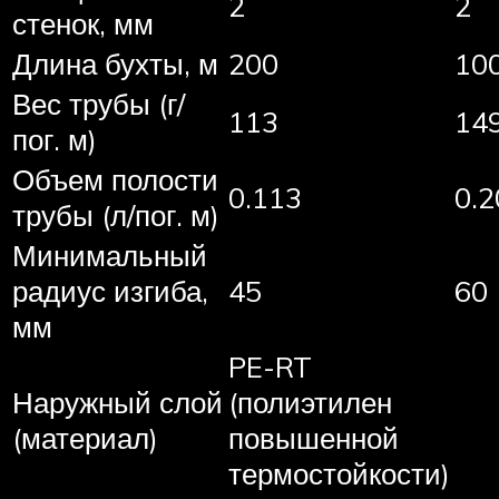
2
2
стенок, мм
Длина бухты, м
200
10
Вес трубы (г/
113
14
пог. м)
Объем полости
0.113
0.2
трубы (л/пог. м)
Минимальный
радиус изгиба,
45
60
мм
PE-RT
Наружный слой
(полиэтилен
(материал)
повышенной
термостойкости)