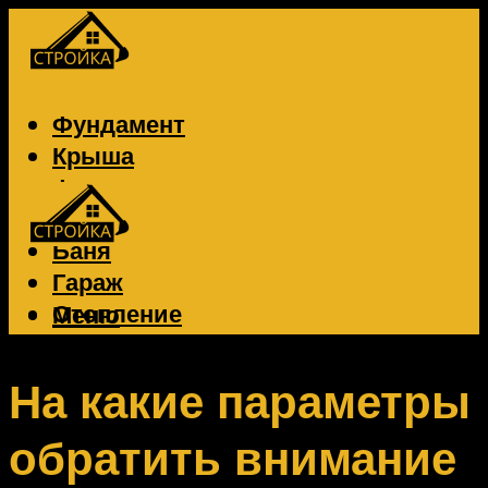
Фундамент
Крыша
Фасад
Забор
Баня
Гараж
Отопление
Меню
Вентиляция
Электрика
На какие параметры
обратить внимание
Меню