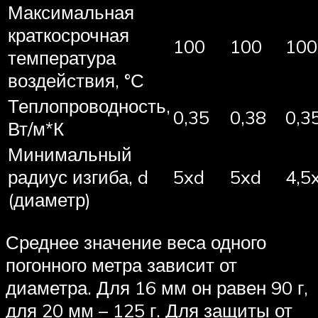
Максимальная
краткосрочная
100
100
100
температура
воздействия, °С
Теплопроводность,
0,35
0,38
0,3
Вт/м*К
Минимальный
радиус изгиба, d
5xd
5xd
4,5
(диаметр)
Среднее значение веса одного
погонного метра зависит от
диаметра. Для 16 мм он равен 90 г,
для 20 мм – 125 г. Для защиты от